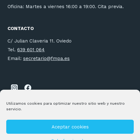
Oficina: Martes a viernes 16:00 a 19:00. Cita previa.
CONTACTO
C/ Julian Claveria 11. Oviedo
Tel.
639 601 064
Email:
secretario@fmpa.es
Utilizamos cookies para optimizar nuestro sitio web y nuestro
servicio.
Aceptar cookies
© 2026 FMPA Desarrollado por
Andrac Computing
y
Stelis
Technologies