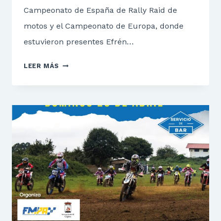
Campeonato de España de Rally Raid de
motos y el Campeonato de Europa, donde
estuvieron presentes Efrén…
EFRÉN
LEER MÁS
CABO
Y
CARLOS
PIÑERA,
EN
EL
CAMPEONATO
DE
ESPAÑA
DE
RALLY
RAID.