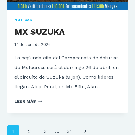
NOTICAS
MX SUZUKA
17 de abril de 2026
La segunda cita del Campeonato de Asturias
de Motocross será el domingo 26 de abril, en
el circuito de Suzuka (Gijón). Como líderes
llegan: Alejo Peral, en Mx Elite; Alan…
MX
LEER MÁS
SUZUKA
Navegación
Siguiente
1
2
3
…
31