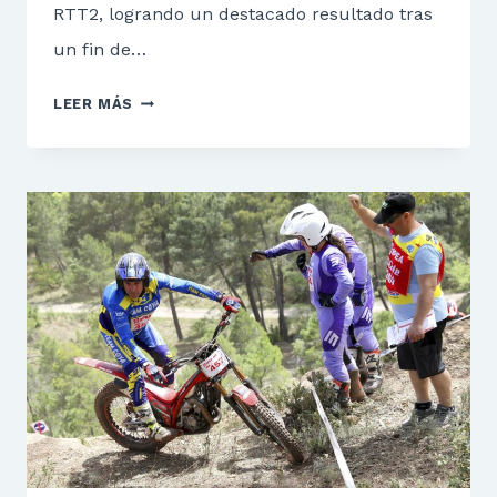
RTT2, logrando un destacado resultado tras
un fin de…
EFRÉN
LEER MÁS
CABO
CONTINUA
EN
EL
PODIUM.