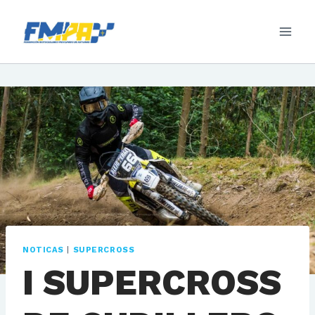
Saltar
al
contenido
NOTICAS
|
SUPERCROSS
I SUPERCROSS