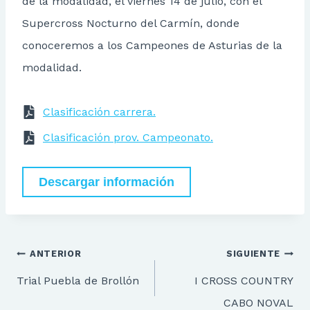
de la modalidad, el viernes 14 de julio, con el
Supercross Nocturno del Carmín, donde
conoceremos a los Campeones de Asturias de la
modalidad.
C
l
a
s
i
f
c
a
c
i
ó
n
c
a
r
r
e
r
a
.
C
l
a
s
i
f
c
a
c
ió
n
p
r
o
v
.
C
a
m
p
e
o
n
a
t
o
.
Descargar información
Navegación
ANTERIOR
SIGUIENTE
de
Trial Puebla de Brollón
I CROSS COUNTRY
entradas
CABO NOVAL