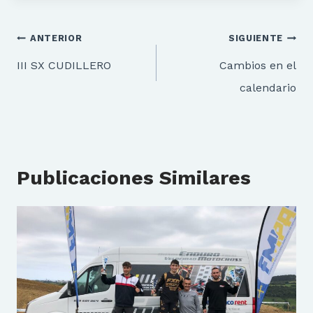
Navegación
ANTERIOR
SIGUIENTE
de
III SX CUDILLERO
Cambios en el
entradas
calendario
Publicaciones Similares