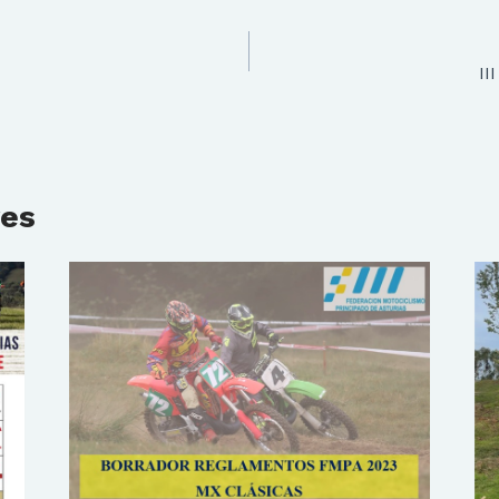
I
res