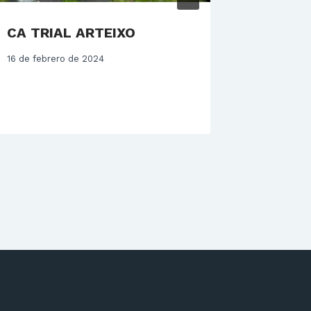
CA TRIAL ARTEIXO
Rubén 
Campeó
16 de febrero de 2024
Quadcr
9 de novie