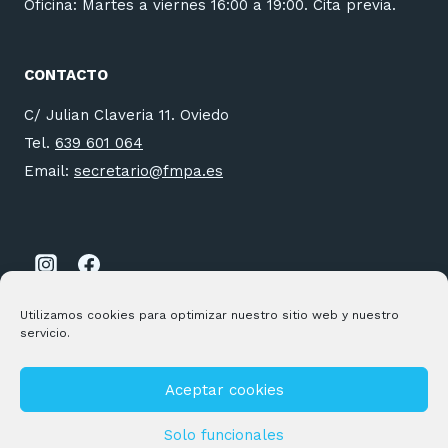
Oficina: Martes a viernes 16:00 a 19:00. Cita previa.
CONTACTO
C/ Julian Claveria 11. Oviedo
Tel.
639 601 064
Email:
secretario@fmpa.es
Utilizamos cookies para optimizar nuestro sitio web y nuestro
servicio.
Aceptar cookies
© 2026 FMPA Desarrollado por
Andrac Computing
y
Stelis
Technologies
Solo funcionales