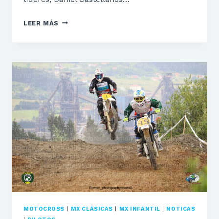
ARLOS
LEER MÁS
ACOGERA
LA
TERCERA
CITA
DEL
CA
DE
MX
CLASICAS
MOTOCROSS
|
MX CLÁSICAS
|
MX INFANTIL
|
NOTICAS