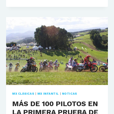
DE
100
PILOTOS
DISFRUTARON
DE
UN
ESPECTACULAR
DIA
DE
MOTOCROSS
EN
SUZUKA.
MX CLÁSICAS
|
MX INFANTIL
|
NOTICAS
MÁS DE 100 PILOTOS EN
LA PRIMERA PRUEBA DE