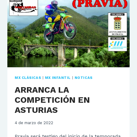
PRIMERA
PRUEBA
DE
MX
CLASICAS
Y
MX
INFANTIL
MX CLÁSICAS
|
MX INFANTIL
|
NOTICAS
ARRANCA LA
COMPETICIÓN EN
ASTURIAS
4 de marzo de 2022
Pravia será testigo del inicio de la temporada