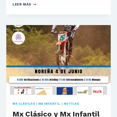
I
LEER MÁS
MX
CLASICO
VALCABO
MX CLÁSICAS
|
MX INFANTIL
|
NOTICAS
Mx Clásico y Mx Infantil