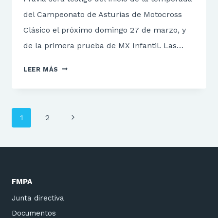
del Campeonato de Asturias de Motocross
Clásico el próximo domingo 27 de marzo, y
de la primera prueba de MX Infantil. Las…
ARRANCA
LEER MÁS
LA
COMPETICIÓN
EN
Navegación
ASTURIAS
Siguiente
1
2
de
página
página
FMPA
Junta directiva
Documentos