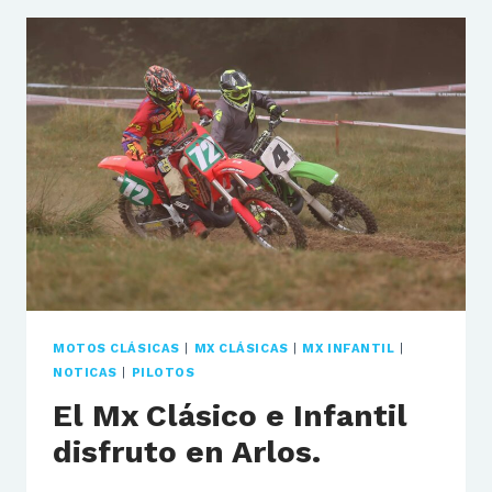
ULTIMA
CITA
DE
MX
CLÁSICO.
MOTOS CLÁSICAS
|
MX CLÁSICAS
|
MX INFANTIL
|
NOTICAS
|
PILOTOS
El Mx Clásico e Infantil
disfruto en Arlos.