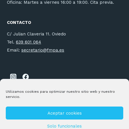
Oficina: Martes a viernes 16:00 a 19:00. Cita previa.
CONTACTO
C/ Julian Claveria 11. Oviedo
Tel.
639 601 064
Email:
secretario@fmpa.es
Utilizamos cookies para optimizar nuestro sitio web y nuestro
servicio.
Aceptar cookies
© 2026 FMPA Desarrollado por
Andrac Computing
y
Stelis
Technologies
Solo funcionales