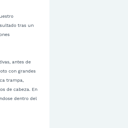
uestro
sultado tras un
iones
tivas, antes de
roto con grandes
ica trampa,
tos de cabeza. En
ándose dentro del