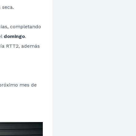
 seca.
cias, completando
el
domingo
.
oría RTT2, además
l próximo mes de