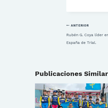
Navegación
ANTERIOR
de
Rubén G. Coya líder 
entradas
España de Trial.
Publicaciones Simila