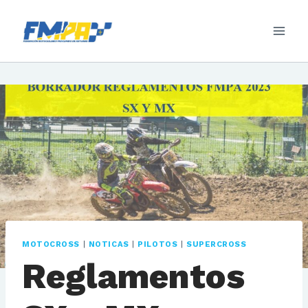
Saltar
al
contenido
MOTOCROSS
|
NOTICAS
|
PILOTOS
|
SUPERCROSS
Reglamentos