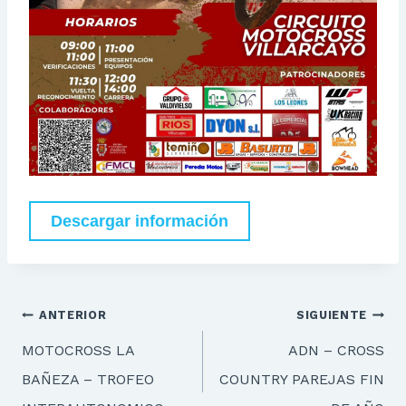
Descargar información
Navegación
ANTERIOR
SIGUIENTE
de
MOTOCROSS LA
ADN – CROSS
entradas
BAÑEZA – TROFEO
COUNTRY PAREJAS FIN