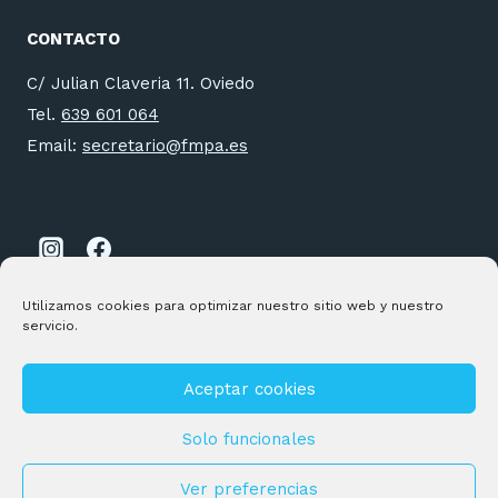
CONTACTO
C/ Julian Claveria 11. Oviedo
Tel.
639 601 064
Email:
secretario@fmpa.es
Utilizamos cookies para optimizar nuestro sitio web y nuestro
servicio.
Aceptar cookies
© 2026 FMPA Desarrollado por
Andrac Computing
y
Stelis
Technologies
Solo funcionales
Política de privacidad
|
Política de Cookies
Ver preferencias