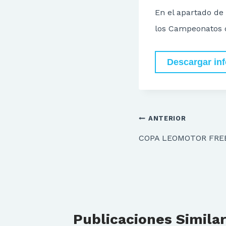
En el apartado de
los Campeonatos d
Descargar in
Navegación
ANTERIOR
de
COPA LEOMOTOR FRE
entradas
Publicaciones Simila