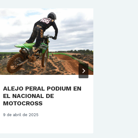
ALEJO PERAL PODIUM EN
ELECCI
EL NACIONAL DE
2028
MOTOCROSS
22 de mayo
9 de abril de 2025