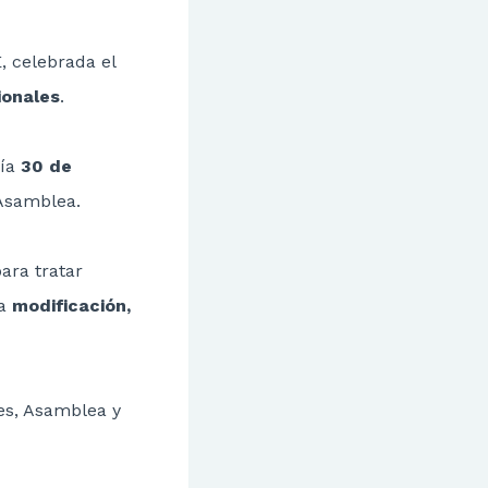
, celebrada el
ionales
.
día
30 de
 Asamblea.
ara tratar
na
modificación,
es, Asamblea y