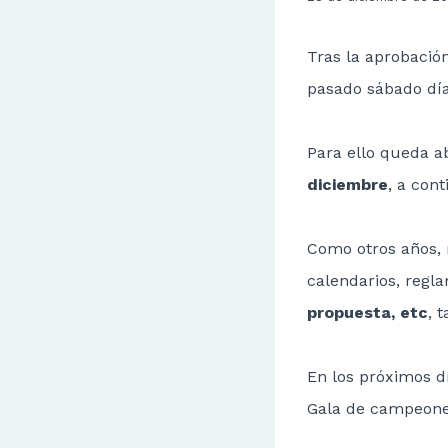
Tras la aprobació
pasado sábado día
Para ello queda a
diciembre
, a con
Como otros años,
calendarios, regl
propuesta, etc
, 
En los próximos d
Gala de campeon