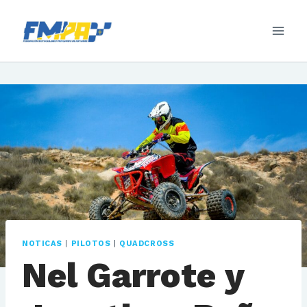
Saltar
al
contenido
NOTICAS
|
PILOTOS
|
QUADCROSS
Nel Garrote y