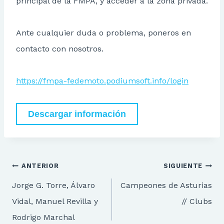
principal de la FMPA, y acceder a la zona privada.
Ante cualquier duda o problema, poneros en
contacto con nosotros.
https://fmpa-fedemoto.podiumsoft.info/login
Descargar información
Navegación
ANTERIOR
SIGUIENTE
de
Jorge G. Torre, Álvaro
Campeones de Asturias
entradas
Vidal, Manuel Revilla y
// Clubs
Rodrigo Marchal