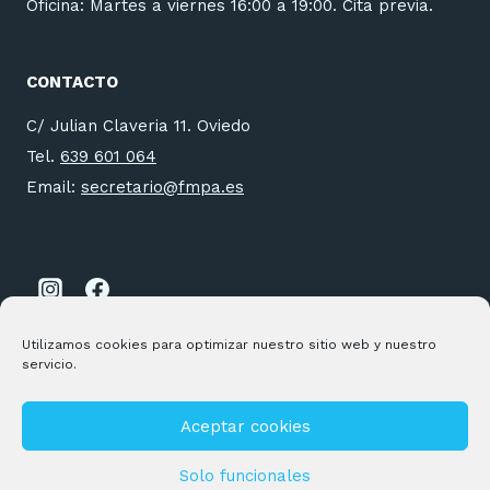
Oficina: Martes a viernes 16:00 a 19:00. Cita previa.
CONTACTO
C/ Julian Claveria 11. Oviedo
Tel.
639 601 064
Email:
secretario@fmpa.es
Utilizamos cookies para optimizar nuestro sitio web y nuestro
servicio.
Aceptar cookies
© 2026 FMPA Desarrollado por
Andrac Computing
y
Stelis
Technologies
Solo funcionales