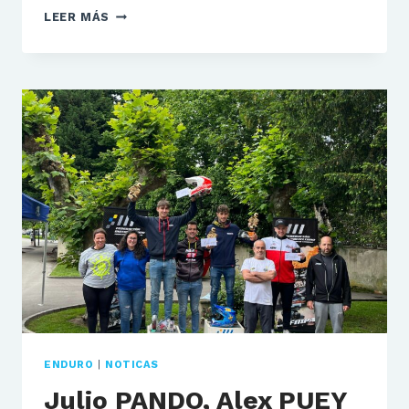
LLEGA
LEER MÁS
EL
CAMPEONATO
DE
ESPAÑA
DE
ENDURO
A
INFIESTO
ENDURO
|
NOTICAS
Julio PANDO, Alex PUEY