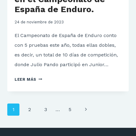
España de Enduro.
24 de noviembre de 2023
El Campeonato de España de Enduro conto
con 5 pruebas este año, todas ellas dobles,
es decir, un total de 10 días de competición,
donde Julio Pando participó en Junior…
GRAN
LEER MÁS
AÑO
PARA
IVÁN
Navegación
SANTIAGO
Siguiente
1
2
3
…
5
de
Y
página
JULIO
página
PANDO