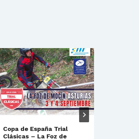
Copa de España Trial
Adrián 
Clásicas – La Foz de
Europe