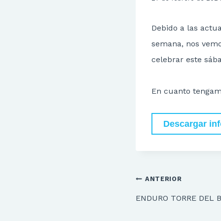
Debido a las actua
semana, nos vemos
celebrar este sáb
En cuanto tengam
Descargar in
Navegación
ANTERIOR
de
ENDURO TORRE DEL B
entradas