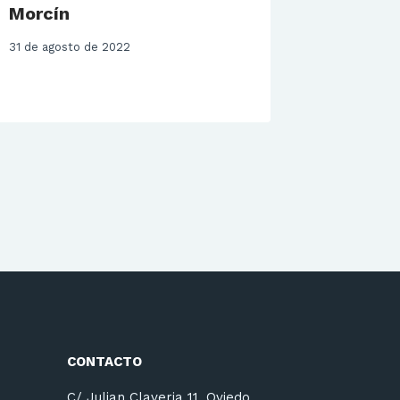
Morcín
27 de agos
31 de agosto de 2022
CONTACTO
C/ Julian Claveria 11. Oviedo