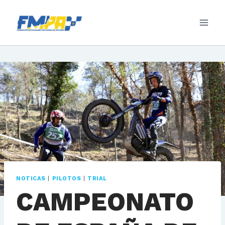
Saltar
al
contenido
NOTICAS
|
PILOTOS
|
TRIAL
CAMPEONATO