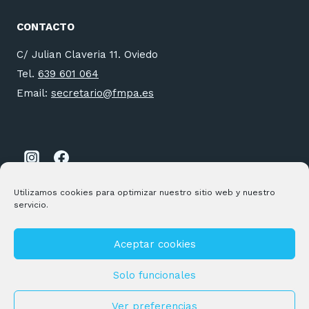
CONTACTO
C/ Julian Claveria 11. Oviedo
Tel.
639 601 064
Email:
secretario@fmpa.es
Utilizamos cookies para optimizar nuestro sitio web y nuestro
servicio.
Aceptar cookies
© 2026 FMPA Desarrollado por
Andrac Computing
y
Stelis
Technologies
Solo funcionales
Política de privacidad
|
Política de Cookies
Ver preferencias