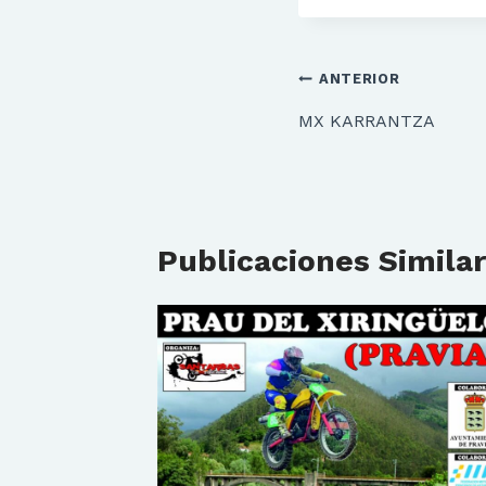
Navegación
ANTERIOR
de
MX KARRANTZA
entradas
Publicaciones Simila