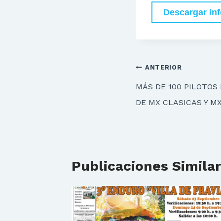
Descargar in
Navegación
ANTERIOR
de
MÁS DE 100 PILOTOS
entradas
DE MX CLASICAS Y M
Publicaciones Simila