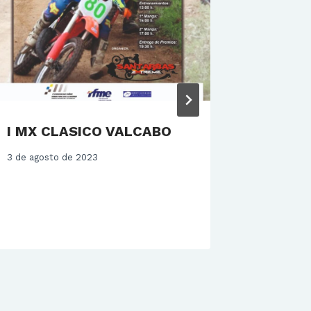
I MX CLASICO VALCABO
MÁS DE
LA PRI
3 de agosto de 2023
MX CLA
INFANT
25 de marz