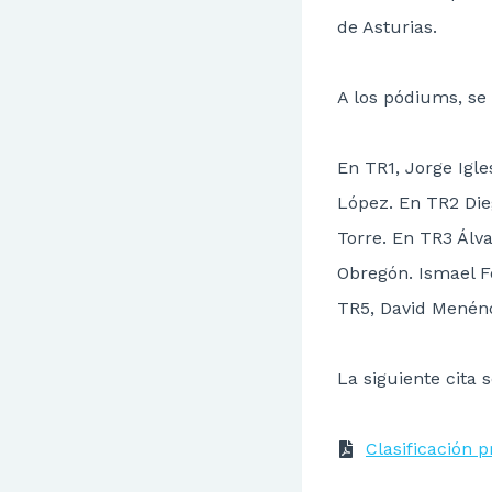
de Asturias.
A los pódiums, se
En TR1, Jorge Igl
López. En TR2 Die
Torre. En TR3 Álva
Obregón. Ismael F
TR5, David Menénd
La siguiente cita 
Clasificación 