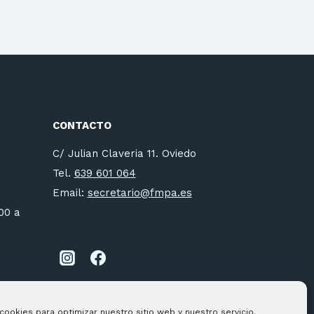
CONTACTO
C/ Julian Claveria 11. Oviedo
Tel.
639 601 064
Email:
secretario@fmpa.es
:00 a
cookies para optimizar nuestro sitio web y nuestro servicio.