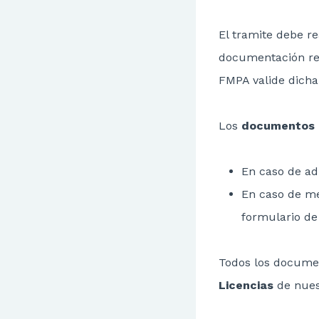
El tramite debe re
documentación req
FMPA valide dicha 
Los
documentos 
En caso de adu
En caso de me
formulario de 
Todos los documen
Licencias
de nues