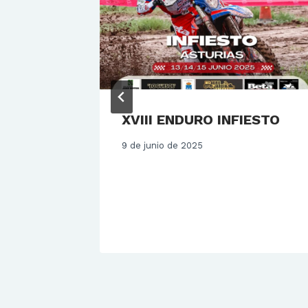
a
XVIII ENDURO INFIESTO
n la
9 de junio de 2025
ad