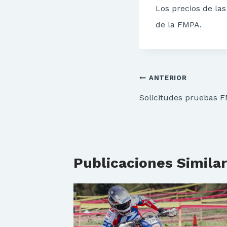
Los precios de las
de la FMPA.
Navegación
ANTERIOR
de
Solicitudes pruebas 
entradas
Publicaciones Simila