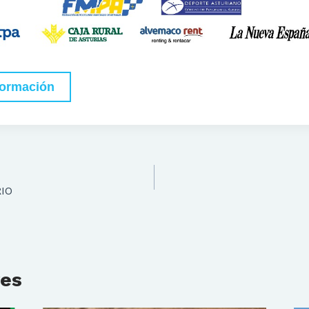
formación
IO
res