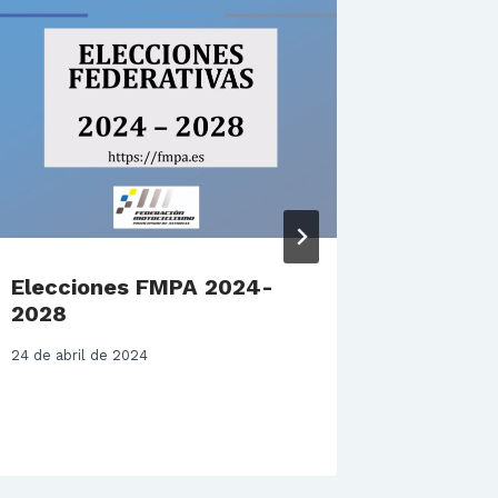
Elecciones FMPA 2024-
Circuit
2028
autori
para e
24 de abril de 2024
compet
30 de abril