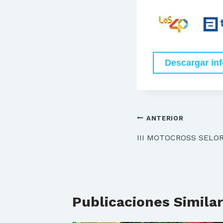
Descargar in
Navegación
ANTERIOR
de
III MOTOCROSS SELOR
entradas
Publicaciones Simila