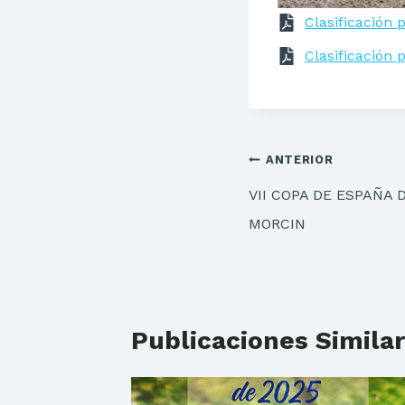
Clasificación 
Clasificación
Navegación
ANTERIOR
de
VII COPA DE ESPAÑA 
entradas
MORCIN
Publicaciones Simila