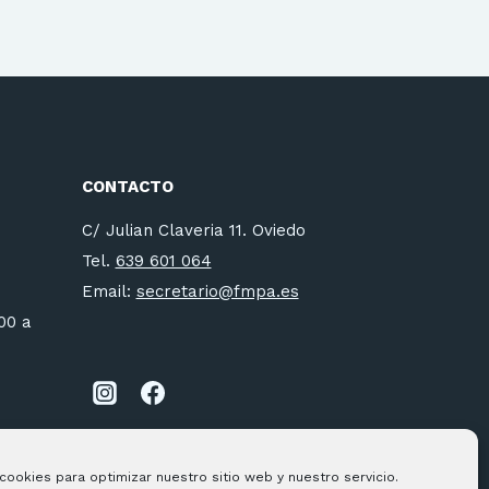
CONTACTO
C/ Julian Claveria 11. Oviedo
Tel.
639 601 064
Email:
secretario@fmpa.es
:00 a
cookies para optimizar nuestro sitio web y nuestro servicio.