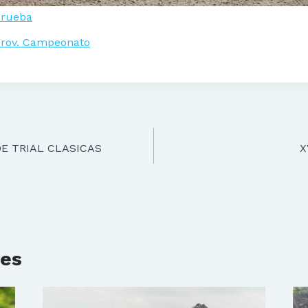
prueba
 prov. Campeonato
DE TRIAL CLASICAS
X
res