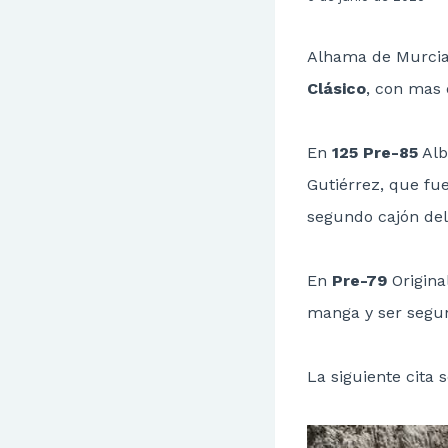
Alhama de Murcia,
Clásico
, con mas 
En
125 Pre-85
Alb
Gutiérrez, que fu
segundo cajón de
En
Pre-79
Origina
manga y ser segu
La siguiente cita 