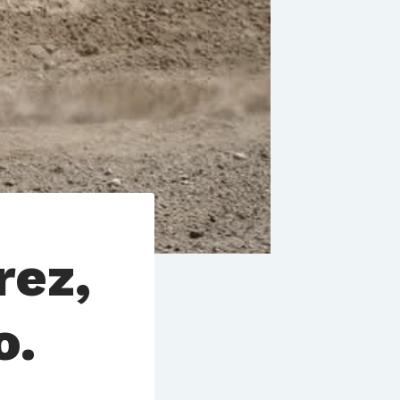
rez,
o.