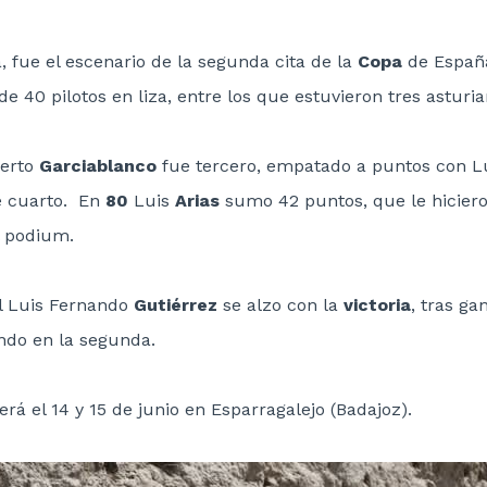
 fue el escenario de la segunda cita de la
Copa
de Españ
de 40 pilotos en liza, entre los que estuvieron tres asturia
erto
Garciablanco
fue tercero, empatado a puntos con L
e cuarto. En
80
Luis
Arias
sumo 42 puntos, que le hiciero
l podium.
l Luis Fernando
Gutiérrez
se alzo con la
victoria
, tras ga
ndo en la segunda.
será el 14 y 15 de junio en Esparragalejo (Badajoz).