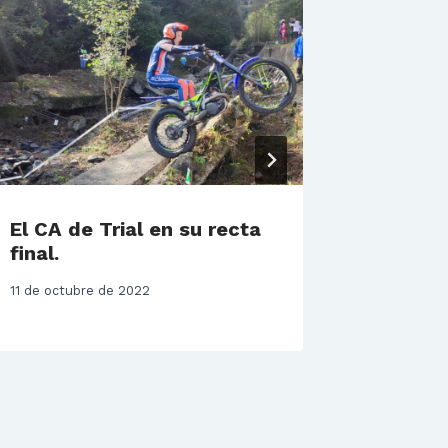
El CA de Trial en su recta
Trial C
final.
22 de sept
11 de octubre de 2022