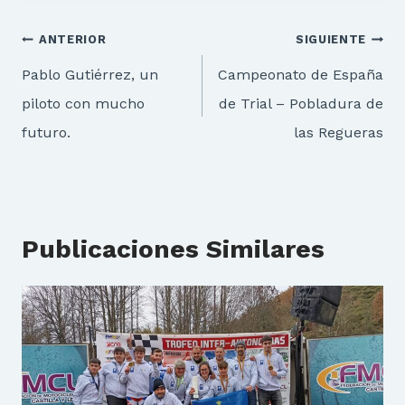
Navegación
ANTERIOR
SIGUIENTE
de
Pablo Gutiérrez, un
Campeonato de España
entradas
piloto con mucho
de Trial – Pobladura de
futuro.
las Regueras
Publicaciones Similares