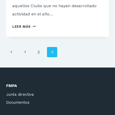
aquellos Clubs que no hayan desarrollado
actividad en el año…
FMPA
LEER MÁS
INFORMA
Navegación
Página
1
2
3
de
anterior
página
FMPA
Junta directiva
Documentos