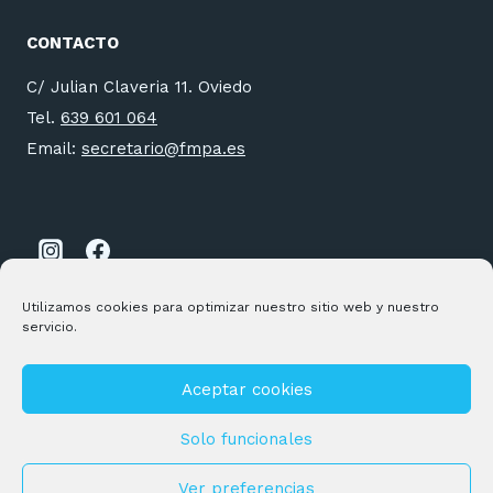
CONTACTO
C/ Julian Claveria 11. Oviedo
Tel.
639 601 064
Email:
secretario@fmpa.es
Utilizamos cookies para optimizar nuestro sitio web y nuestro
servicio.
Aceptar cookies
© 2026 FMPA Desarrollado por
Andrac Computing
y
Stelis
Technologies
Solo funcionales
Política de privacidad
|
Política de Cookies
Ver preferencias