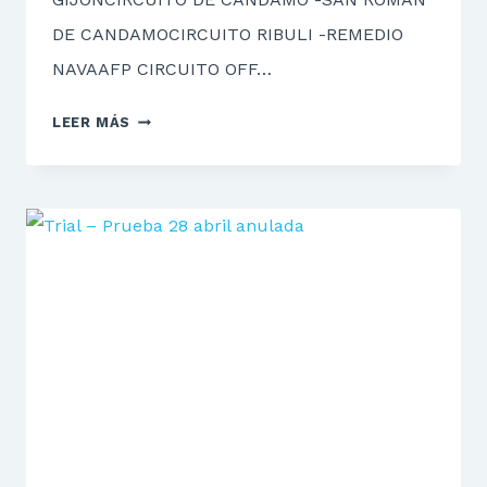
DE CANDAMOCIRCUITO RIBULI -REMEDIO
NAVAAFP CIRCUITO OFF…
CIRCUITOS
LEER MÁS
RECONOCIDOS
Y
AUTORIZADOS
POR
LA
FMPA
PARA
ENTRENAMIENTOS
Y
COMPETICIÓN