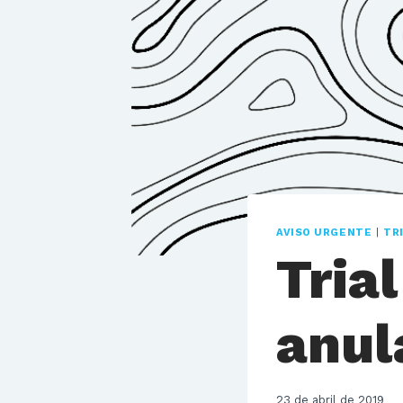
AVISO URGENTE
|
TR
Tria
anul
23 de abril de 2019