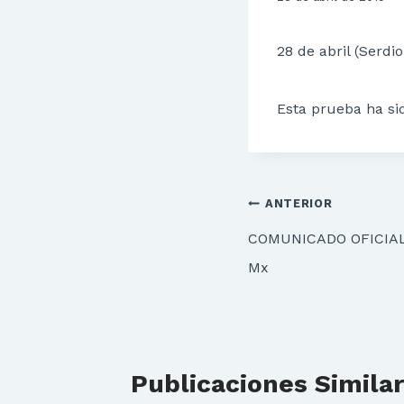
28 de abril (Serdio
Esta prueba ha sid
Navegación
ANTERIOR
de
COMUNICADO OFICIAL 
entradas
Mx
Publicaciones Simila