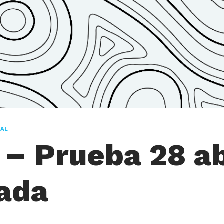
IAL
l – Prueba 28 ab
ada