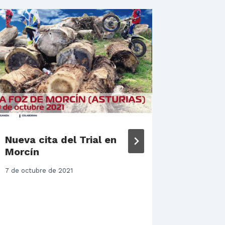
Nueva cita del Trial en
LOS PI
Morcín
ASTUR
SEGUN
7 de octubre de 2021
MOTOC
TERCER
EN EL 
DE LAS
INTER