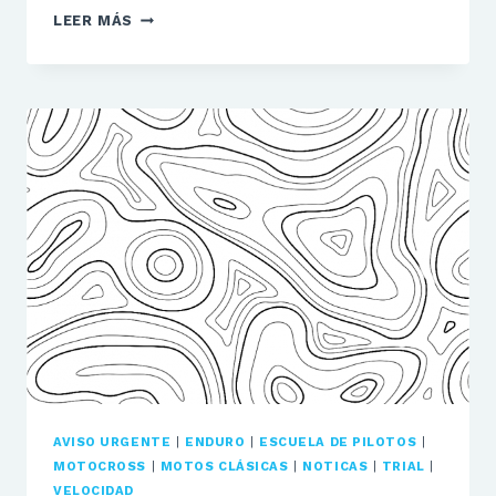
CURSO
LEER MÁS
MOTOCROSS
–
CIRCUITO
DE
SUZUKA
(GIJÓN)
AVISO URGENTE
|
ENDURO
|
ESCUELA DE PILOTOS
|
MOTOCROSS
|
MOTOS CLÁSICAS
|
NOTICAS
|
TRIAL
|
VELOCIDAD