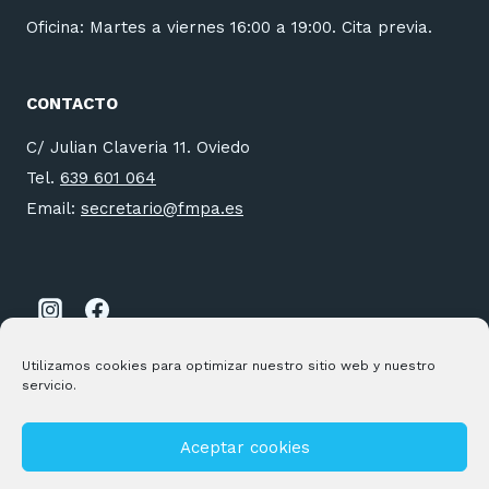
Oficina: Martes a viernes 16:00 a 19:00. Cita previa.
CONTACTO
C/ Julian Claveria 11. Oviedo
Tel.
639 601 064
Email:
secretario@fmpa.es
Utilizamos cookies para optimizar nuestro sitio web y nuestro
servicio.
Aceptar cookies
© 2026 FMPA Desarrollado por
Andrac Computing
y
Stelis
Technologies