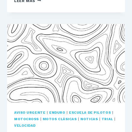
LEER MÁS
PERMITIDOS
AVISO URGENTE
|
ENDURO
|
ESCUELA DE PILOTOS
|
MOTOCROSS
|
MOTOS CLÁSICAS
|
NOTICAS
|
TRIAL
|
VELOCIDAD