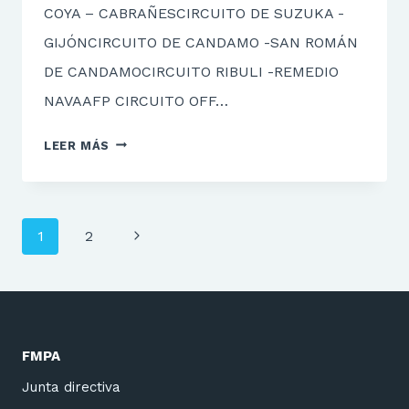
COYA – CABRAÑESCIRCUITO DE SUZUKA -
GIJÓNCIRCUITO DE CANDAMO -SAN ROMÁN
DE CANDAMOCIRCUITO RIBULI -REMEDIO
NAVAAFP CIRCUITO OFF…
CIRCUITOS
LEER MÁS
RECONOCIDOS
Y
AUTORIZADOS
Navegación
POR
Siguiente
1
2
de
LA
página
FMPA
página
PARA
ENTRENAMIENTOS
Y
FMPA
COMPETICIÓN
Junta directiva