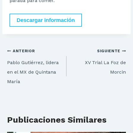
parada para comer.
Descargar información
Navegación
ANTERIOR
SIGUIENTE
de
Pablo Gutiérrez, lidera
XV Trial La Foz de
entradas
en el MX de Quintana
Morcin
María
Publicaciones Similares