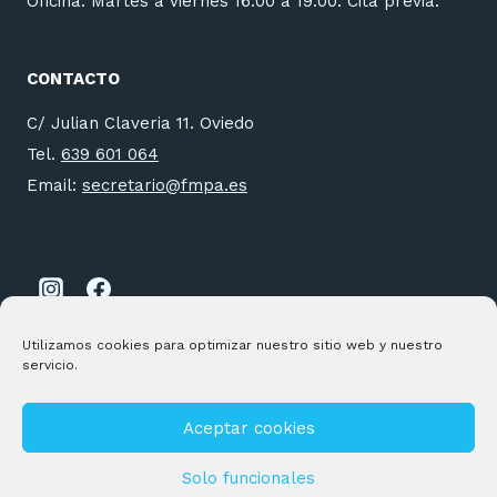
Oficina: Martes a viernes 16:00 a 19:00. Cita previa.
CONTACTO
C/ Julian Claveria 11. Oviedo
Tel.
639 601 064
Email:
secretario@fmpa.es
Utilizamos cookies para optimizar nuestro sitio web y nuestro
servicio.
Aceptar cookies
© 2026 FMPA Desarrollado por
Andrac Computing
y
Stelis
Technologies
Solo funcionales