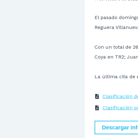
El pasado domingo
Reguera Villanuev
Con un total de 26
Coya en TR2; Juan 
La última cita de
C
l
a
s
i
f
c
a
c
i
ó
n
d
C
l
a
s
i
f
c
a
c
i
ó
n
p
Descargar in