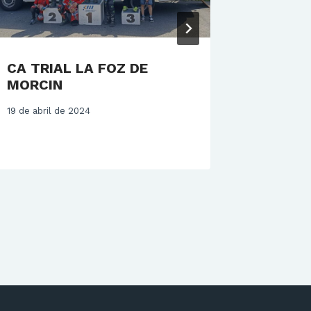
CA TRIAL LA FOZ DE
REPASO
MORCIN
LAS A
19 de abril de 2024
21 de novi