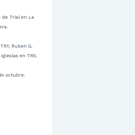
 de Trial en La
era.
 TR1; Ruben G.
Iglesias en TR5.
de octubre.