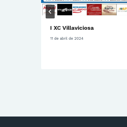
s
I XC Villaviciosa
peonato
11 de abril de 2024
 Raid.