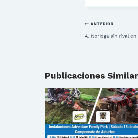
Navegación
ANTERIOR
de
A. Noriega sin rival en
entradas
Publicaciones Simila