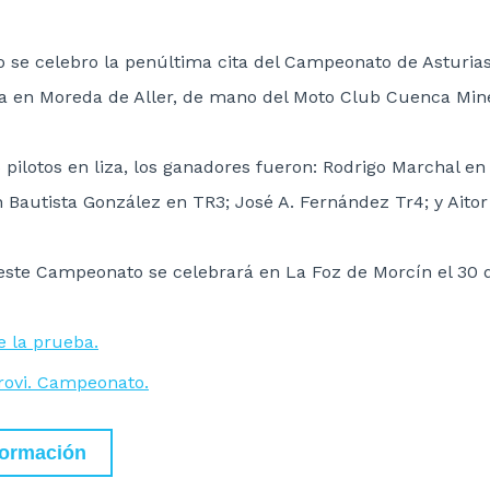
 se celebro la penúltima cita del Campeonato de Asturias
a en Moreda de Aller, de mano del Moto Club Cuenca Min
 pilotos en liza, los ganadores fueron: Rodrigo Marchal en
Bautista González en TR3; José A. Fernández Tr4; y Aitor 
 este Campeonato se celebrará en La Foz de Morcín el 30 
e
l
a
p
r
u
e
b
a
.
r
o
v
i
.
C
a
m
p
e
o
n
a
t
o
.
formación