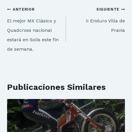
Navegación
ANTERIOR
SIGUIENTE
de
El mejor MX Clásico y
II Enduro Villa de
entradas
Quadcross nacional
Pravia
estará en Solis este fin
de semana.
Publicaciones Similares