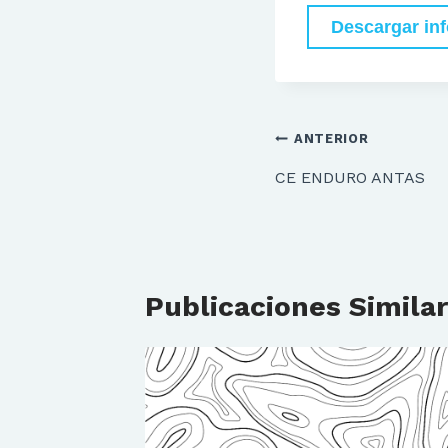
Descargar in
Navegación
ANTERIOR
de
CE ENDURO ANTAS
entradas
Publicaciones Simila