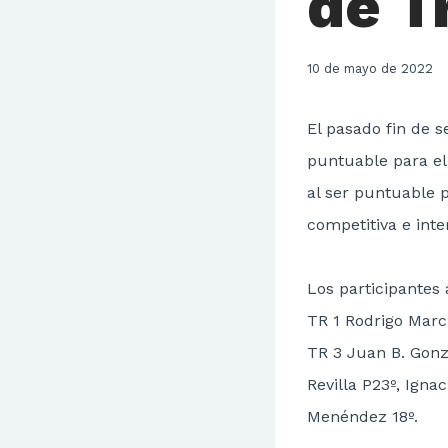
de Tr
10 de mayo de 2022
El pasado fin de 
puntuable para el
al ser puntuable 
competitiva e inte
Los participantes 
TR 1 Rodrigo March
TR 3 Juan B. Gonzá
Revilla P23º, Igna
Menéndez 18º.