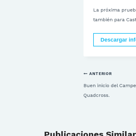
La próxima prueba
también para Casti
Descargar in
Navegación
ANTERIOR
de
Buen inicio del Camp
entradas
Quadcross.
Publicaciones Simila