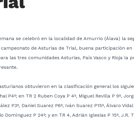
ial
semana se celebró en la localidad de Amurrio (Álava) la 
 campeonato de Asturias de Trial, buena participación en
para las tres comunidades Asturias, País Vasco y Rioja la 
resante.
asturianos obtuvieron en la clasificación general los sigui
al P4º; en TR 2 Ruben Coya P 4º, Miguel Revilla P 9º, Jorge
lez P3º, Daniel Suarez P6º, Iván Suarez P15º, Álvaro Vidal
cio Domínguez P 24º; y en TR 4, Adrián Iglesias P 15º, J.R. 