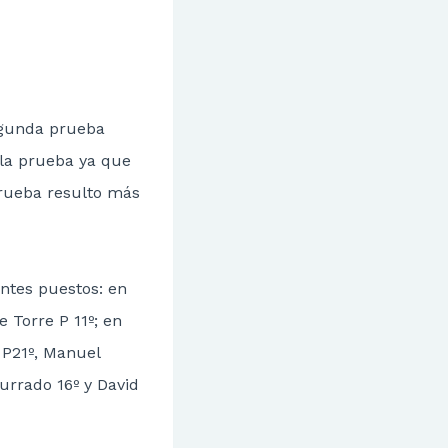
segunda prueba
 la prueba ya que
prueba resulto más
entes puestos: en
 Torre P 11º; en
 P21º, Manuel
Turrado 16º y David