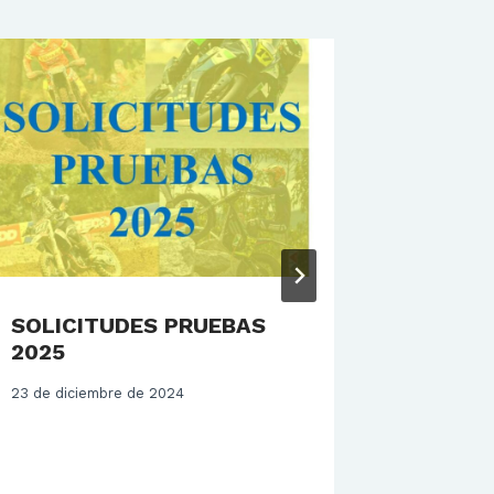
SOLICITUDES PRUEBAS
Gran añ
2025
Santiag
el Cam
23 de diciembre de 2024
de End
24 de novi