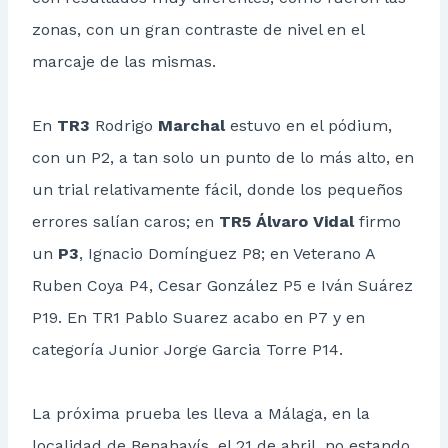
zonas, con un gran contraste de nivel en el
marcaje de las mismas.
En
TR3
Rodrigo
Marchal
estuvo en el pódium,
con un P2, a tan solo un punto de lo más alto, en
un trial relativamente fácil, donde los pequeños
errores salían caros; en
TR5
Álvaro Vidal
firmo
un
P3
, Ignacio Domínguez P8; en Veterano A
Ruben Coya P4, Cesar González P5 e Iván Suárez
P19. En TR1 Pablo Suarez acabo en P7 y en
categoría Junior Jorge Garcia Torre P14.
La próxima prueba les lleva a Málaga, en la
localidad de Benahavís, el 21 de abril, no estando