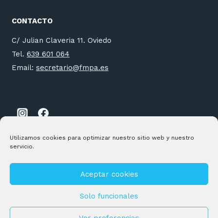
CONTACTO
C/ Julian Claveria 11. Oviedo
Tel.
639 601 064
Email:
secretario@fmpa.es
Utilizamos cookies para optimizar nuestro sitio web y nuestro
servicio.
Aceptar cookies
© 2026 FMPA Desarrollado por
Andrac Computing
y
Stelis
Technologies
Solo funcionales
Política de privacidad
|
Política de Cookies
Ver preferencias