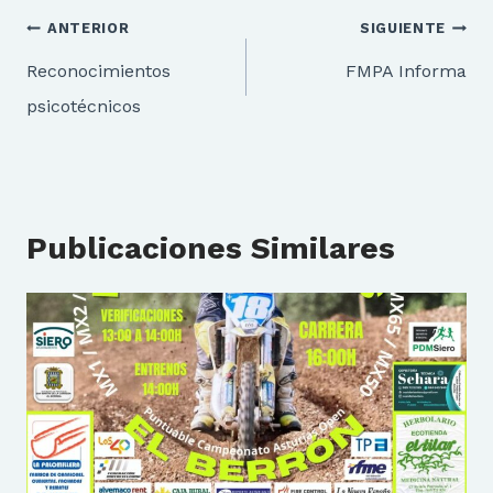
Navegación
ANTERIOR
SIGUIENTE
de
Reconocimientos
FMPA Informa
entradas
psicotécnicos
Publicaciones Similares