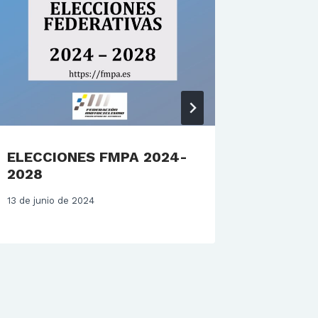
ELECCIONES FMPA 2024-
MOTOC
2028
(LLANE
13 de junio de 2024
3 de julio 