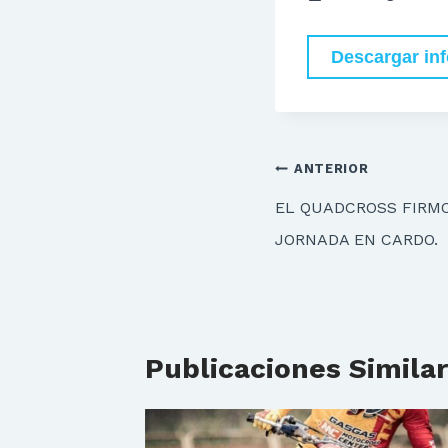
Descargar in
Navegación
ANTERIOR
de
EL QUADCROSS FIRM
entradas
JORNADA EN CARDO.
Publicaciones Simila